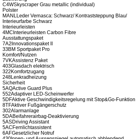
C4W
Skyscraper Grau metallic (individual)
Polster
MANL
Leder Vernasca: Schwarz/ Kontraststeppung Blau/
Interieurfarbe Schwarz
Interieurleisten
4MC
Interieurleisten Carbon Fibre
Ausstattungspaket
7A2
Innovationspaket II
33B
M Sportpaket Pro
Komfort/Nutzen
7VK
Assistenz Paket
403
Glasdach elektrisch
322
Komfortzugang
248
Lenkradheizung
Sicherheit
5AQ
Active Guard Plus
552
Adaptiver LED-Scheinwerfer
5DF
Aktive Geschwindigkeitsregelung mit Stop&Go-Funktion
8TF
Aktiver Fußgängerschutz
302
Alarmanlage
5DA
Beifahrerairbag-Deaktivierung
5AS
Driving Assistant
5AC
Fernlichtassistent
6AF
Gesetzlicher Notruf
430
Innen- und Aussenspiegel automatisch abblendend